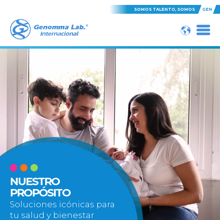
SOMOS TALENTO, SOMOS
GEN
NUESTRO
PROPÓSITO
Soluciones icónicas para
tu salud y bienestar