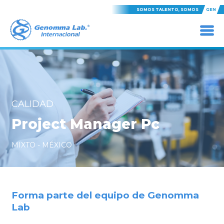
SOMOS TALENTO, SOMOS
GEN
CALIDAD
Project Manager Pc
MIXTO - MÉXICO
Forma parte del equipo de Genomma
Lab