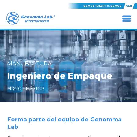
SOMOS TALENTO, SOMOS
GEN
MANUFACTURA
Ingeniero de Empaque
MIXTO - MÉXICO
Forma parte del equipo de Genomma
Lab